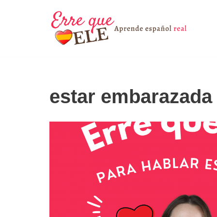
Saltar
al
contenido
estar embarazada