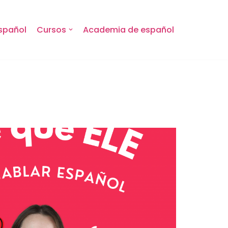
spañol
Cursos
Academia de español