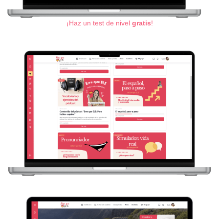
¡Haz un test de nivel
gratis
!