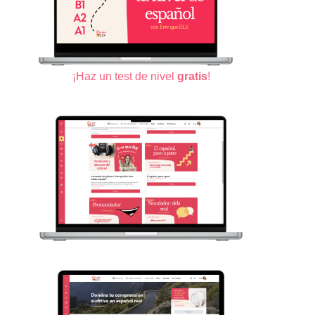
¡Haz un test de nivel
gratis
!