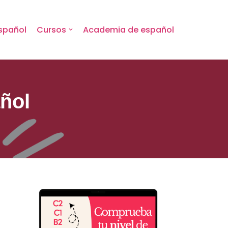
spañol
Cursos
Academia de español
ñol