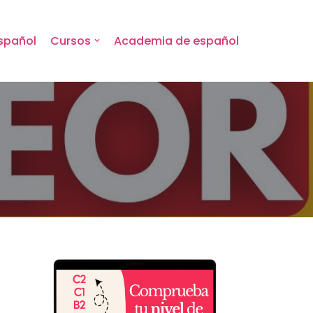
spañol
Cursos
Academia de español