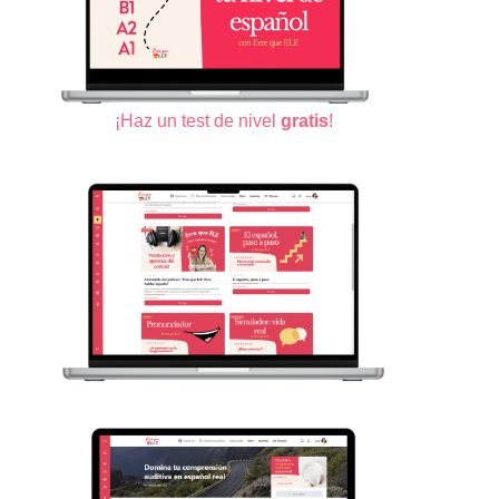
¡Haz un test de nivel
gratis
!