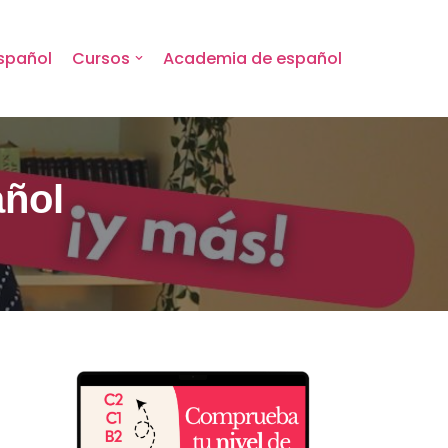
spañol
Cursos
Academia de español
añol