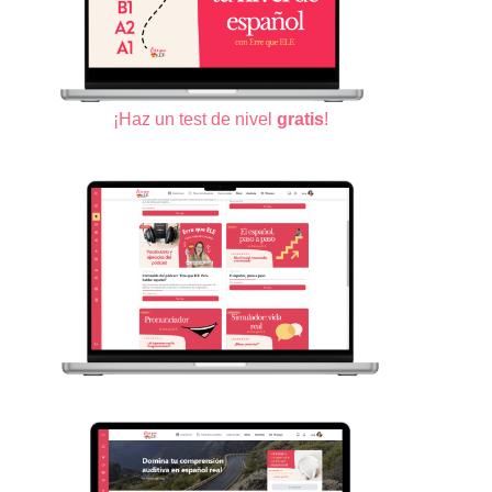
¡Haz un test de nivel
gratis
!