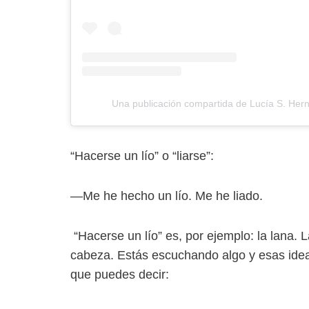
Una publicación compartida de Lucía S. He
“Hacerse un lío” o “liarse”:
—Me he hecho un lío. Me he liado.
“Hacerse un lío” es, por ejemplo: la lana. 
cabeza. Estás escuchando algo y esas ideas
que puedes decir: