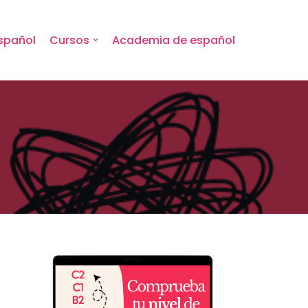
spañol
Cursos
Academia de español