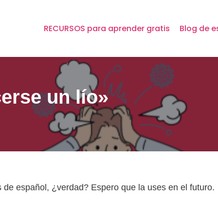
RECURSOS para aprender gratis
Blog de e
erse un lío»
s de español, ¿verdad? Espero que la uses en el futuro.