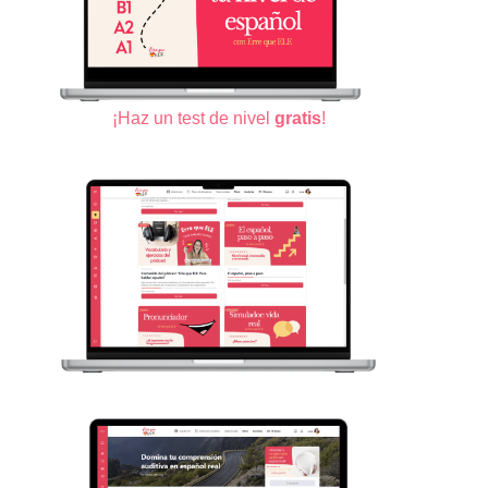
¡Haz un test de nivel
gratis
!