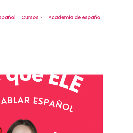
spañol
Cursos
Academia de español