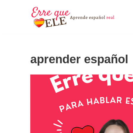
Saltar
al
contenido
aprender español