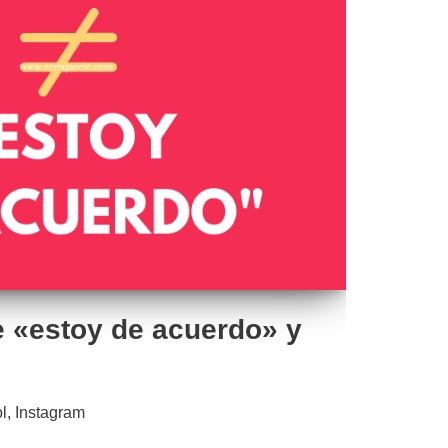
e «estoy de acuerdo» y
l
,
Instagram