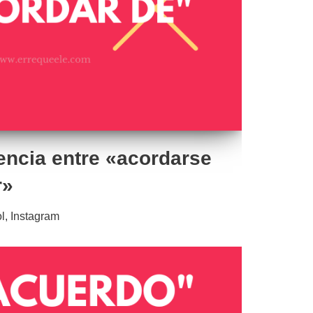
rencia entre «acordarse
r»
l
,
Instagram