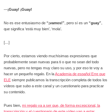
—
¡Guay! ¡Guay!
No es ese entusiasmo de
“¡vamos!”
, pero sí es un
“guay”
,
que significa ‘está muy bien’, ‘mola’.
[…]
Por cierto, estamos viendo muchísimas expresiones que
probablemente sean nuevas para ti o que no sean del todo
nuevas, pero no tengas muy claro su uso, y por eso te voy a
hacer un pequeño regalo. En la
Academia de español Erre que
ELE
siempre publicamos la transcripción completa de todos los
vídeos que subo a este canal y un cuestionario para practicar
su contenido.
Pues bien,
mi regalo va a ser que, de forma excepcional, la
transcripción y el cuestionario de este vídeo van a estar