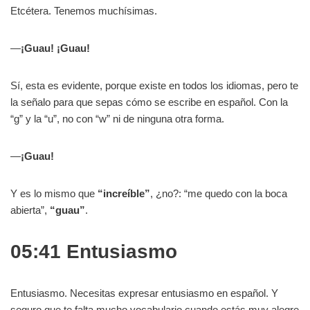
Etcétera. Tenemos muchísimas.
—
¡Guau! ¡Guau!
Sí, esta es evidente, porque existe en todos los idiomas, pero te
la señalo para que sepas cómo se escribe en español. Con la
“g” y la “u”, no con “w” ni de ninguna otra forma.
—
¡Guau!
Y es lo mismo que
“increíble”
, ¿no?: “me quedo con la boca
abierta”,
“guau”
.
05:41 Entusiasmo
Entusiasmo. Necesitas expresar entusiasmo en español. Y
seguro que te falta mucho vocabulario cuando estás muy alegre