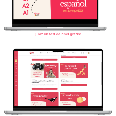
¡Haz un test de nivel
gratis
!