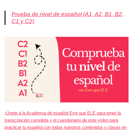
Prueba de nivel de español (A1, A2, B1, B2,
C1 y C2)
¡Únete a la Academia de español Erre que ELE para tener la
transcripción completa y el cuestionario de este vídeo para
practicar tu español con todos nuestros contenidos y clases en