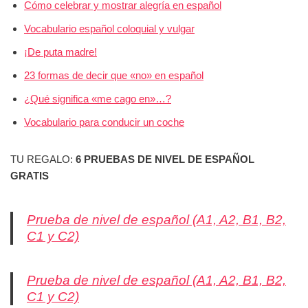
Cómo celebrar y mostrar alegría en español
Vocabulario español coloquial y vulgar
¡De puta madre!
23 formas de decir que «no» en español
¿Qué significa «me cago en»…?
Vocabulario para conducir un coche
TU REGALO:
6 PRUEBAS DE NIVEL DE ESPAÑOL
GRATIS
Prueba de nivel de español (A1, A2, B1, B2,
C1 y C2)
Prueba de nivel de español (A1, A2, B1, B2,
C1 y C2)