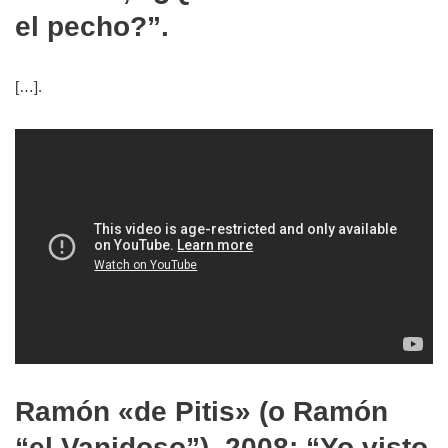
el pecho?”.
[…].
Ramón «de Pitis» (o Ramón
“el Vanidoso”), 2008: “Yo visto