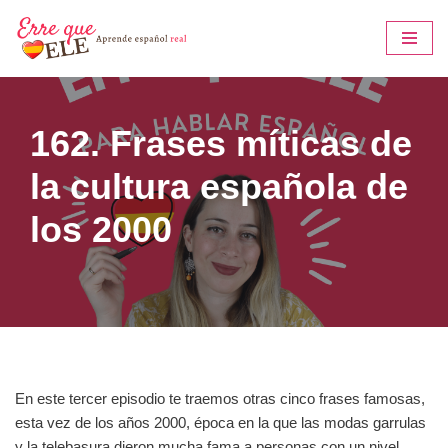
Saltar
al
contenido
162. Frases míticas de
la cultura española de
los 2000
En este tercer episodio te traemos otras cinco frases famosas,
esta vez de los años 2000, época en la que las modas garrulas
y la telebasura dieron mucha fama a personas con un nivel