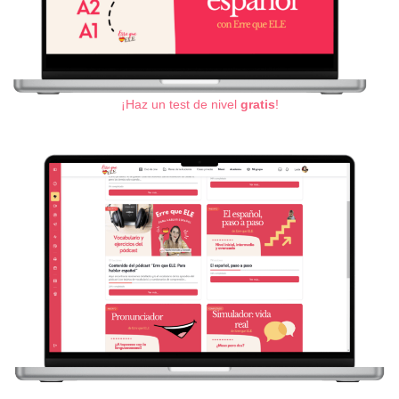
¡Haz un test de nivel
gratis
!