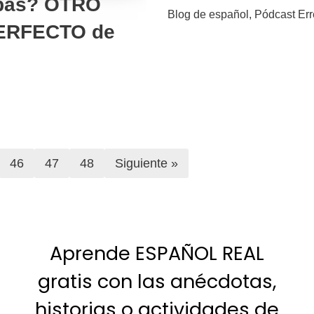
abas? OTRO
Blog de español
,
Pódcast Err
ERFECTO de
46
47
48
Siguiente »
Aprende ESPAÑOL REAL
gratis con las anécdotas,
historias o actividades de