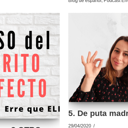
Blog de español
,
Pódcast Err
5. De puta mad
29/04/2020