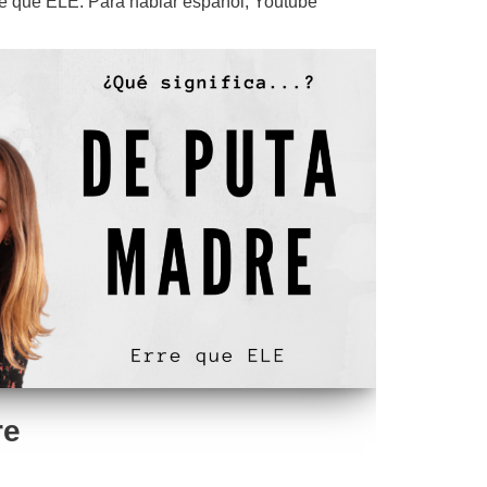
e que ELE: Para hablar español
,
Youtube
re